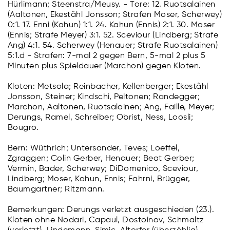
Hürlimann; Steenstra/Meusy. - Tore: 12. Ruotsalainen
(Aaltonen, Ekeståhl Jonsson; Strafen Moser, Scherwey)
0:1. 17. Enni (Kahun) 1:1. 24. Kahun (Ennis) 2:1. 30. Moser
(Ennis; Strafe Meyer) 3:1. 52. Sceviour (Lindberg; Strafe
Ang) 4:1. 54. Scherwey (Henauer; Strafe Ruotsalainen)
5:1.d - Strafen: 7-mal 2 gegen Bern, 5-mal 2 plus 5
Minuten plus Spieldauer (Marchon) gegen Kloten.
Kloten: Metsola; Reinbacher, Kellenberger; Ekeståhl
Jonsson, Steiner; Kindschi, Peltonen; Randegger;
Marchon, Aaltonen, Ruotsalainen; Ang, Faille, Meyer;
Derungs, Ramel, Schreiber; Obrist, Ness, Loosli;
Bougro.
Bern: Wüthrich; Untersander, Teves; Loeffel,
Zgraggen; Colin Gerber, Henauer; Beat Gerber;
Vermin, Bader, Scherwey; DiDomenico, Sceviour,
Lindberg; Moser, Kahun, Ennis; Fahrni, Brügger,
Baumgartner; Ritzmann.
Bemerkungen: Derungs verletzt ausgeschieden (23.).
Kloten ohne Nodari, Capaul, Dostoinov, Schmaltz
(verletzt), Lindemann, Simic, Altorfer (überzählig).