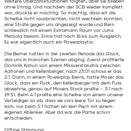
Weitere Überzahlsituationen folgten, aber sie blieben
ohne Ertrag. Und nachdem der SCB wieder komplett
war, drückte er mächtig. So mächtig, dass wir die
Scheibe nicht rausbrachten, nicht wechseln konnten,
eine Strafe gegen uns angezeigt wurde und Bern
schliesslich mit einem Extramann Raum vor Juha
Metsola bekam. Ennis traf nach 16:44 zum Ausgleich.
Es war eigentlich auch ein Powerplaytor.
Die Berner hatten in der zweiten Periode das Glück,
das uns in manchen Szenen abging. Zuerst profitierte
Dominik Kahun von einem Missverständnis zwischen
Aaltonen und Kellenberger, nach 23:01 schoss er das
2:1. Dann, in einem Powerplay Berns, hatte Moser das
Glück, dass ein Puck, den Kellenberger mit dem Fuss
abwehrte, genau auf Mosers Stock prallte – 3:1 nach
29:51. Beim 4:1 prallte eine Scheibe von einem unserer
Verteidiger so ab, dass sie vors leere Tor zu liegen
kam, nur beim 5:1 hatten wir kein Pech mit einem
eigenen Ablenker. Aber da war die Partie schon
entschieden.
Giftige Stimmung