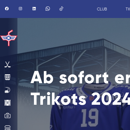
CLUB
TI
AKTUELL
Ab sofort e
1.
MANNSCHAFT
SAISON
Trikots 202
STADION
MEDIA
HOSPITALITY