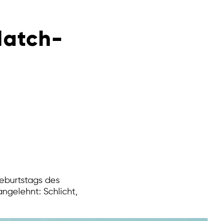
Match-
 Geburtstags des
angelehnt: Schlicht,