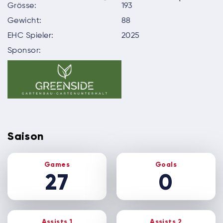
Grösse:
193
Gewicht:
88
EHC Spieler:
2025
Sponsor:
Saison
Games
Goals
27
0
Assists 1
Assists 2