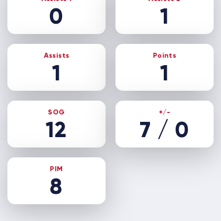
0
1
Assists
Points
1
1
SOG
+/-
12
7 / 0
PIM
8