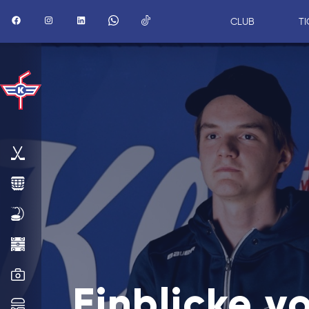
CLUB
TI
AKTUELL
1.
MANNSCHAFT
SAISON
STADION
MEDIA
Einblicke v
HOSPITALITY