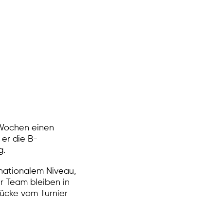
 Wochen einen
er die B-
g.
rnationalem Niveau,
r Team bleiben in
rücke vom Turnier