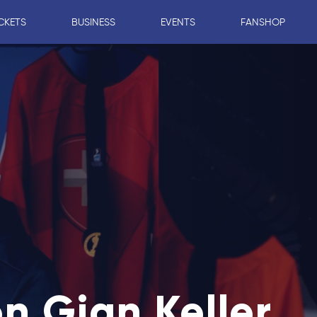
CKETS
BUSINESS
EVENTS
FANSHOP
on Gian Keller